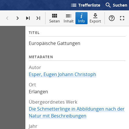
list
search
Trefferliste
Suchen
Seiten
Inhalt
Info
Export
I
TITEL
n
Europäische Gattungen
f
o
METADATEN
Autor
Esper, Eugen Johann Christoph
Ort
Erlangen
Übergeordnetes Werk
Die Schmetterlinge in Abbildungen nach der
Natur mit Beschreibungen
Jahr