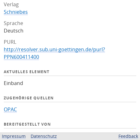
Verlag
Schniebes
Sprache
Deutsch
PURL
http://resolver.sub.uni-goettingen.de/purl?
PPN600411400
AKTUELLES ELEMENT
Einband
ZUGEHÖRIGE QUELLEN
OPAC
BEREITGESTELLT VON
Niedersächsische Staats- und Universitätsbibliothek
Impressum
Datenschutz
Feedback