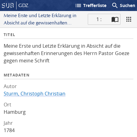
list
search
GDZ
Trefferliste
Suchen
Meine Erste und Letzte Erklärung in
1 :
Absicht auf die gewissenhaften
S
Erinnerungen des Herrn Pastor Goeze
I
TITEL
c
gegen meine Schrift
n
a
Meine Erste und Letzte Erklärung in Absicht auf die
f
n
gewissenhaften Erinnerungen des Herrn Pastor Goeze
o
gegen meine Schrift
METADATEN
Autor
Sturm, Christoph Christian
Ort
Hamburg
Jahr
1784