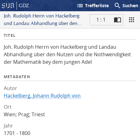
list
search
GDZ
Trefferliste
Suchen
Joh. Rudolph Herrn von Hackelberg
1 : 1
und Landau Abhandlung über den
S
Nutzen und die Nothwendigkeit der
I
TITEL
c
Mathematik bey dem jungen Adel
n
a
Joh. Rudolph Herrn von Hackelberg und Landau
f
n
Abhandlung über den Nutzen und die Nothwendigkeit
o
der Mathematik bey dem jungen Adel
METADATEN
Autor
Hackelberg, Johann Rudolph von
Ort
Wien; Prag; Triest
Jahr
1701 - 1800