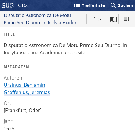
list
search
GDZ
Trefferliste
Suchen
Disputatio Astronomica De Motu
1 : -
Primo Seu Diurno. In Inclyta Viadrina
S
Academia proposita
I
TITEL
c
n
a
Disputatio Astronomica De Motu Primo Seu Diurno. In
f
n
Inclyta Viadrina Academia proposita
o
METADATEN
Autoren
Ursinus, Benjamin
Gröffenius, Jeremias
Ort
[Frankfurt, Oder]
Jahr
1629