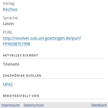
Verlag
Kochius
Sprache
Latein
PURL
http://resolver.sub.uni-goettingen.de/purl?
PPN598751998
AKTUELLES ELEMENT
Titelseite
ZUGEHÖRIGE QUELLEN
OPAC
BEREITGESTELLT VON
Niedersächsische Staats- und Universitätsbibliothek
Impressum
Datenschutz
Feedback