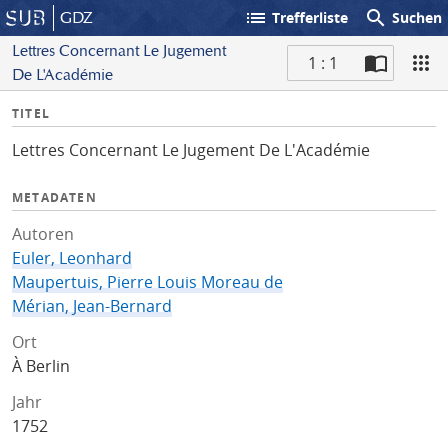
list
search
GDZ
Trefferliste
Suchen
Lettres Concernant Le Jugement
1 : 1
De L'Académie
S
I
TITEL
c
n
a
Lettres Concernant Le Jugement De L'Académie
f
n
o
METADATEN
Autoren
Euler, Leonhard
Maupertuis, Pierre Louis Moreau de
Mérian, Jean-Bernard
Ort
À Berlin
Jahr
1752