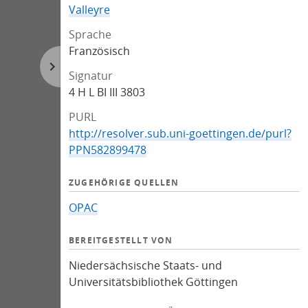
Valleyre
Sprache
Französisch
Signatur
4 H L BI III 3803
PURL
http://resolver.sub.uni-goettingen.de/purl?
PPN582899478
ZUGEHÖRIGE QUELLEN
OPAC
BEREITGESTELLT VON
Niedersächsische Staats- und
Universitätsbibliothek Göttingen