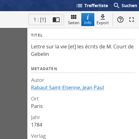
list
search
Trefferliste
Suchen
1 : [1]
Seiten
Info
Export
I
TITEL
n
Lettre sur la vie [et] les écrits de M. Court de
f
Gebelin
o
METADATEN
Autor
Rabaut Saint-Etienne, Jean Paul
Ort
Paris
Jahr
1784
Verlag