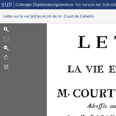
Göttinger Digitalisierungszentrum
Ein Service der SUB Gö
Lettre sur la vie [et] les écrits de M. Court de Gebelin
S
c
a
n