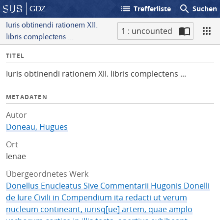
list
search
GDZ
Trefferliste
Suchen
Iuris obtinendi rationem XII.
1 : uncounted
libris complectens ...
S
I
TITEL
c
n
a
Iuris obtinendi rationem XII. libris complectens ...
f
n
o
METADATEN
Autor
Doneau, Hugues
Ort
Ienae
Übergeordnetes Werk
Donellus Enucleatus Sive Commentarii Hugonis Donelli
de Iure Civili in Compendium ita redacti ut verum
nucleum contineant, iurisq[ue] artem, quae amplo