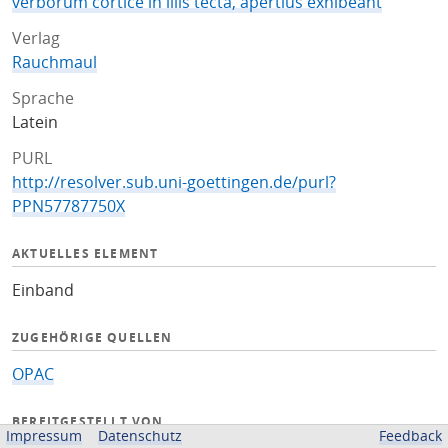
verborum cortice in illis tecta, apertius exhibeant
Verlag
Rauchmaul
Sprache
Latein
PURL
http://resolver.sub.uni-goettingen.de/purl?
PPN57787750X
AKTUELLES ELEMENT
Einband
ZUGEHÖRIGE QUELLEN
OPAC
BEREITGESTELLT VON
Impressum
Datenschutz
Feedback