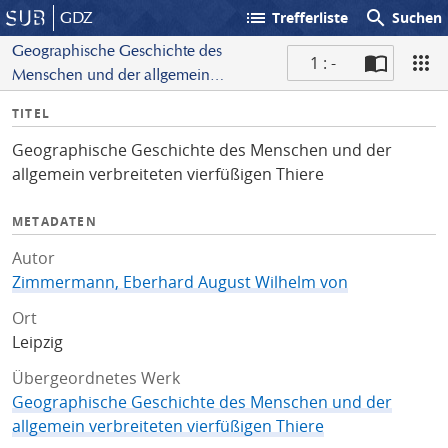
list
search
GDZ
Trefferliste
Suchen
Geographische Geschichte des
1 : -
Menschen und der allgemein
S
verbreiteten vierfüßigen Thiere
I
TITEL
c
n
a
Geographische Geschichte des Menschen und der
f
n
allgemein verbreiteten vierfüßigen Thiere
o
METADATEN
Autor
Zimmermann, Eberhard August Wilhelm von
Ort
Leipzig
Übergeordnetes Werk
Geographische Geschichte des Menschen und der
allgemein verbreiteten vierfüßigen Thiere