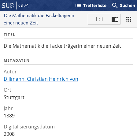
list
search
GDZ
Trefferliste
Suchen
Die Mathematik die Fackelträgerin
1 : I
einer neuen Zeit
S
I
TITEL
c
n
a
Die Mathematik die Fackelträgerin einer neuen Zeit
f
n
o
METADATEN
Autor
Dillmann, Christian Heinrich von
Ort
Stuttgart
Jahr
1889
Digitalisierungsdatum
2008