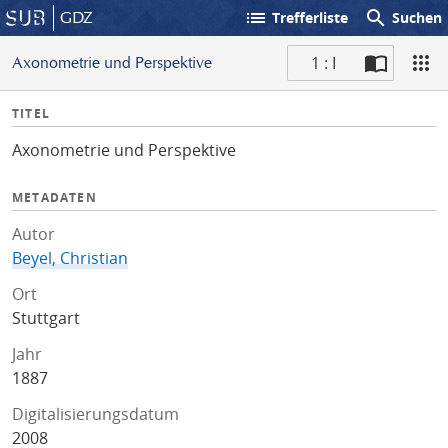
list
search
GDZ
Trefferliste
Suchen
1 : I
Axonometrie und Perspektive
S
I
TITEL
c
n
a
Axonometrie und Perspektive
f
n
o
METADATEN
Autor
Beyel, Christian
Ort
Stuttgart
Jahr
1887
Digitalisierungsdatum
2008