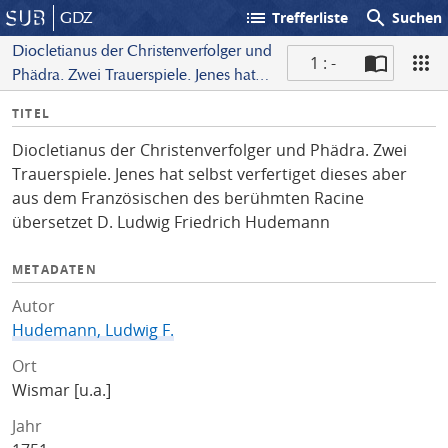
list
search
GDZ
Trefferliste
Suchen
Diocletianus der Christenverfolger und
1 : -
Phädra. Zwei Trauerspiele. Jenes hat
S
selbst verfertiget dieses aber aus dem
I
TITEL
c
Französischen des berühmten Racine
n
a
übersetzet D. Ludwig
Diocletianus der Christenverfolger und Phädra. Zwei
f
n
Friedrich Hudemann
Trauerspiele. Jenes hat selbst verfertiget dieses aber
o
aus dem Französischen des berühmten Racine
übersetzet D. Ludwig Friedrich Hudemann
METADATEN
Autor
Hudemann, Ludwig F.
Ort
Wismar [u.a.]
Jahr