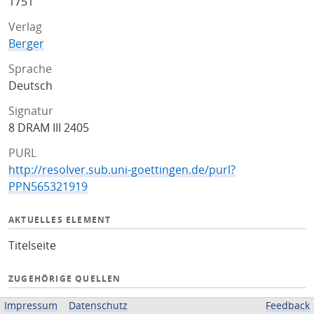
1751
Verlag
Berger
Sprache
Deutsch
Signatur
8 DRAM III 2405
PURL
http://resolver.sub.uni-goettingen.de/purl?
PPN565321919
AKTUELLES ELEMENT
Titelseite
ZUGEHÖRIGE QUELLEN
OPAC
Impressum
Datenschutz
Feedback