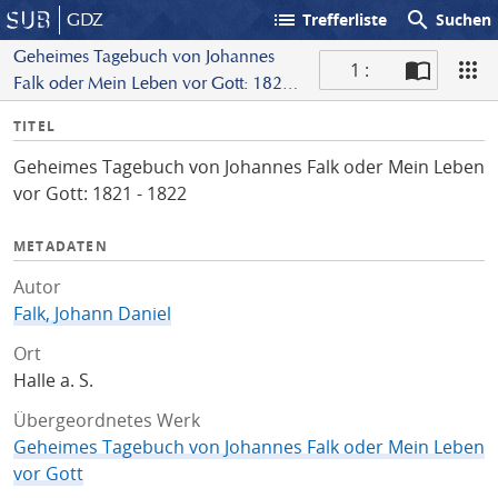
list
search
GDZ
Trefferliste
Suchen
Geheimes Tagebuch von Johannes
1 :
Falk oder Mein Leben vor Gott: 1821
S
- 1822
I
TITEL
c
n
a
Geheimes Tagebuch von Johannes Falk oder Mein Leben
f
n
vor Gott: 1821 - 1822
o
METADATEN
Autor
Falk, Johann Daniel
Ort
Halle a. S.
Übergeordnetes Werk
Geheimes Tagebuch von Johannes Falk oder Mein Leben
vor Gott