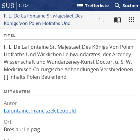
list
search
GDZ
Trefferliste
Suchen
F. L. De La Fontaine Sr. Majestaet Des
1 :
Königs Von Polen Hofraths Und
S
Wirklichen Leibwundarztes. der
I
TITEL
c
Arzeney-Wissenschaft und
n
a
Wundarzeney-Kunst Doctor. u. S. W.
F. L. De La Fontaine Sr. Majestaet Des Königs Von Polen
f
n
Medicinisch-Chirurgische
Hofraths Und Wirklichen Leibwundarztes. der Arzeney-
o
Abhandlungen Vershiedenen [!] Inhalts
Wissenschaft und Wundarzeney-Kunst Doctor. u. S. W.
Polen Betreffend
Medicinisch-Chirurgische Abhandlungen Vershiedenen
[!] Inhalts Polen Betreffend
METADATEN
Autor
Lafontaine, Franciszek Leopold
Ort
Breslau; Leipzig