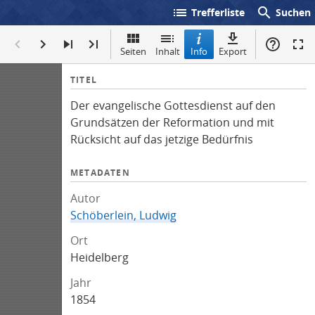
list
search
Trefferliste
Suchen
Seiten
Inhalt
Info
Export
I
TITEL
n
Der evangelische Gottesdienst auf den
f
Grundsätzen der Reformation und mit
o
Rücksicht auf das jetzige Bedürfnis
METADATEN
Autor
Schöberlein, Ludwig
Ort
Heidelberg
Jahr
1854