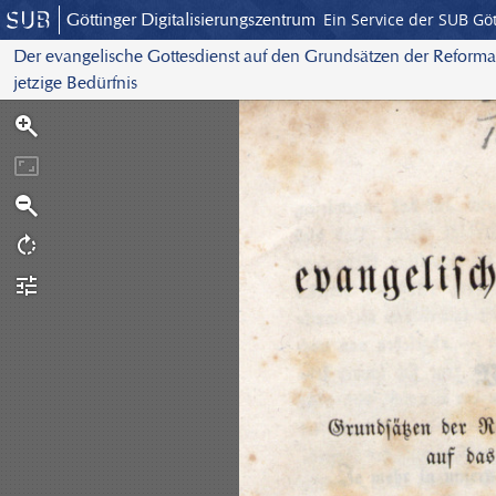
Göttinger Digitalisierungszentrum
Ein Service der SUB Gö
Der evangelische Gottesdienst auf den Grundsätzen der Reformat
jetzige Bedürfnis
S
c
a
n