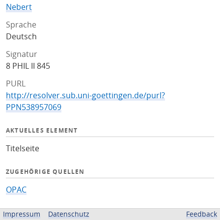
Nebert
Sprache
Deutsch
Signatur
8 PHIL II 845
PURL
http://resolver.sub.uni-goettingen.de/purl?
PPN538957069
AKTUELLES ELEMENT
Titelseite
ZUGEHÖRIGE QUELLEN
OPAC
BEREITGESTELLT VON
Impressum
Datenschutz
Feedback