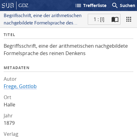
list
search
GDZ
Trefferliste
Suchen
Begriffsschrift, eine der arithmetischen
1 : [I]
nachgebildete Formelsprache des
S
reinen Denkens
I
TITEL
c
n
a
Begriffsschrift, eine der arithmetischen nachgebildete
f
n
Formelsprache des reinen Denkens
o
METADATEN
Autor
Frege, Gottlob
Ort
Halle
Jahr
1879
Verlag