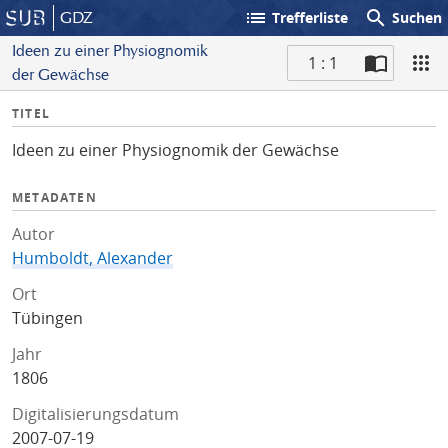
list
search
GDZ
Trefferliste
Suchen
Ideen zu einer Physiognomik
1 : 1
der Gewächse
S
I
TITEL
c
n
a
Ideen zu einer Physiognomik der Gewächse
f
n
o
METADATEN
Autor
Humboldt, Alexander
Ort
Tübingen
Jahr
1806
Digitalisierungsdatum
2007-07-19