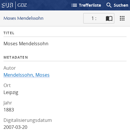
list
search
GDZ
Trefferliste
Suchen
1 :
Moses Mendelssohn
S
I
TITEL
c
n
a
Moses Mendelssohn
f
n
o
METADATEN
Autor
Mendelssohn, Moses
Ort
Leipzig
Jahr
1883
Digitalisierungsdatum
2007-03-20