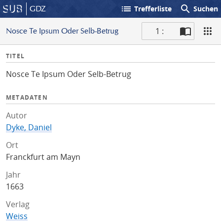
list
search
GDZ
Trefferliste
Suchen
1 :
Nosce Te Ipsum Oder Selb-Betrug
S
I
TITEL
c
n
a
Nosce Te Ipsum Oder Selb-Betrug
f
n
o
METADATEN
Autor
Dyke, Daniel
Ort
Franckfurt am Mayn
Jahr
1663
Verlag
Weiss