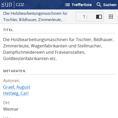
list
search
GDZ
Trefferliste
Suchen
Die Holzbearbeitungsmaschinen für
1 :
Tischler, Bildhauer, Zimmerleute,
S
Wagenfabrikanten und Stellmacher,
I
TITEL
c
Dampfschneidereien und
n
a
Fräseanstalten,
Die Holzbearbeitungsmaschinen für Tischler, Bildhauer,
f
n
Goldleistenfabrikanten etc.
Zimmerleute, Wagenfabrikanten und Stellmacher,
o
Dampfschneidereien und Fräseanstalten,
Goldleistenfabrikanten etc.
METADATEN
Autoren
Graef, August
Hettwig, Carl
Ort
Weimar