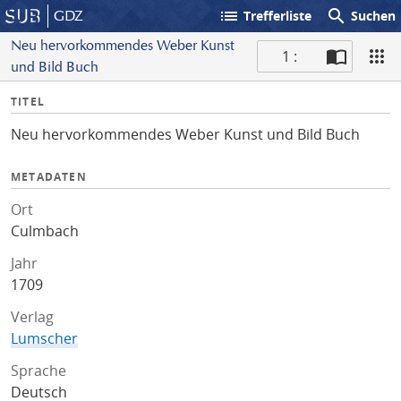
list
search
GDZ
Trefferliste
Suchen
Neu hervorkommendes Weber Kunst
1 :
und Bild Buch
S
I
TITEL
c
n
a
Neu hervorkommendes Weber Kunst und Bild Buch
f
n
o
METADATEN
Ort
Culmbach
Jahr
1709
Verlag
Lumscher
Sprache
Deutsch