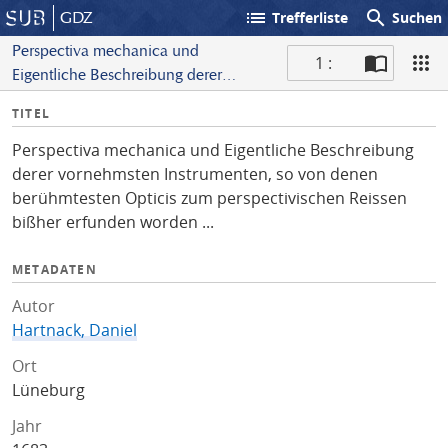
list
search
GDZ
Trefferliste
Suchen
Perspectiva mechanica und
1 :
Eigentliche Beschreibung derer
S
vornehmsten Instrumenten, so von
I
TITEL
c
denen berühmtesten Opticis zum
n
a
perspectivischen Reissen bißher
Perspectiva mechanica und Eigentliche Beschreibung
f
n
erfunden worden ...
derer vornehmsten Instrumenten, so von denen
o
berühmtesten Opticis zum perspectivischen Reissen
bißher erfunden worden ...
METADATEN
Autor
Hartnack, Daniel
Ort
Lüneburg
Jahr