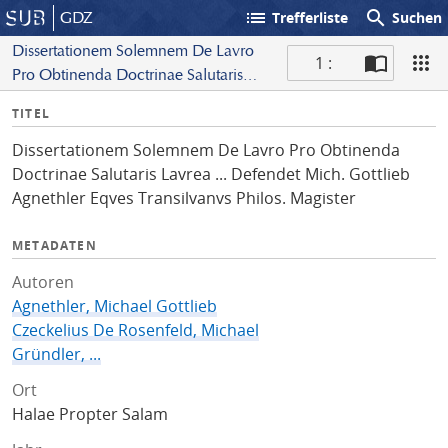
list
search
GDZ
Trefferliste
Suchen
Dissertationem Solemnem De Lavro
1 :
Pro Obtinenda Doctrinae Salutaris
S
Lavrea ... Defendet Mich. Gottlieb
I
TITEL
c
Agnethler Eqves Transilvanvs
n
a
Philos. Magister
Dissertationem Solemnem De Lavro Pro Obtinenda
f
n
Doctrinae Salutaris Lavrea ... Defendet Mich. Gottlieb
o
Agnethler Eqves Transilvanvs Philos. Magister
METADATEN
Autoren
Agnethler, Michael Gottlieb
Czeckelius De Rosenfeld, Michael
Gründler, ...
Ort
Halae Propter Salam