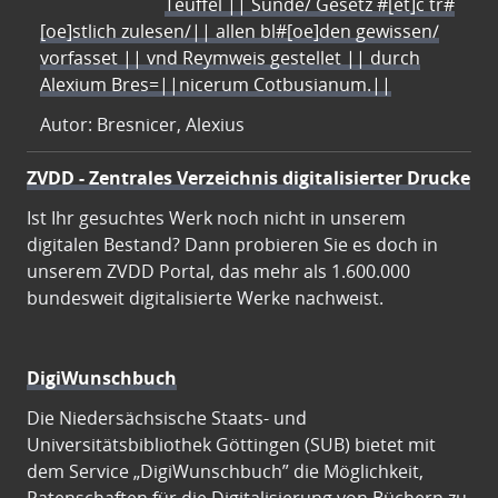
Teuffel || Sünde/ Gesetz #[et]c̃ tr#
[oe]stlich zulesen/|| allen bl#[oe]den gewissen/
vorfasset || vnd Reymweis gestellet || durch
Alexium Bres=||nicerum Cotbusianum.||
Autor: Bresnicer, Alexius
ZVDD - Zentrales Verzeichnis digitalisierter Drucke
Ist Ihr gesuchtes Werk noch nicht in unserem
digitalen Bestand? Dann probieren Sie es doch in
unserem ZVDD Portal, das mehr als 1.600.000
bundesweit digitalisierte Werke nachweist.
DigiWunschbuch
Die Niedersächsische Staats- und
Universitätsbibliothek Göttingen (SUB) bietet mit
dem Service „DigiWunschbuch” die Möglichkeit,