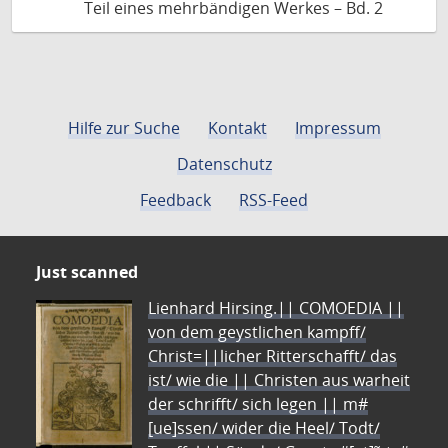
Teil eines mehrbändigen Werkes – Bd. 2
Hilfe zur Suche
Kontakt
Impressum
Datenschutz
Feedback
RSS-Feed
Just scanned
Lienhard Hirsing.|| COMOEDIA ||
von dem geystlichen kampff/
Christ=||licher Ritterschafft/ das
ist/ wie die || Christen aus warheit
der schrifft/ sich legen || m#
[ue]ssen/ wider die Heel/ Todt/