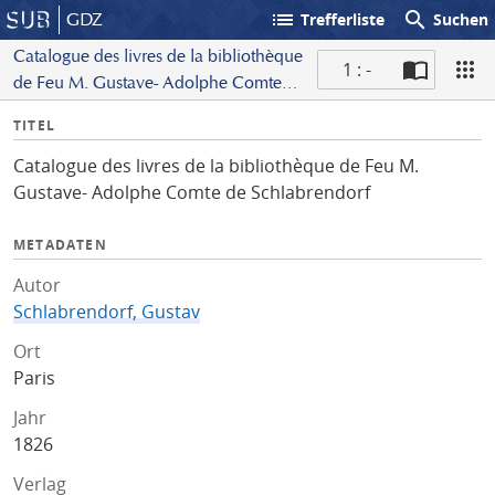
list
search
GDZ
Trefferliste
Suchen
Catalogue des livres de la bibliothèque
1 : -
de Feu M. Gustave- Adolphe Comte
S
de Schlabrendorf
I
TITEL
c
n
a
Catalogue des livres de la bibliothèque de Feu M.
f
n
Gustave- Adolphe Comte de Schlabrendorf
o
METADATEN
Autor
Schlabrendorf, Gustav
Ort
Paris
Jahr
1826
Verlag