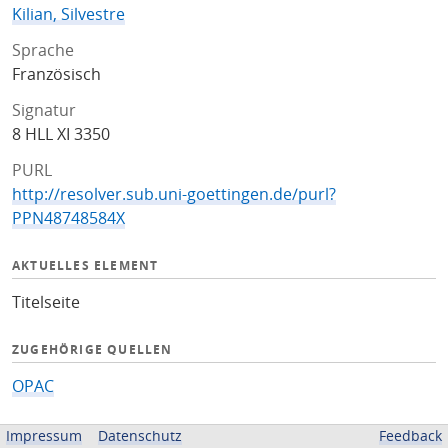
Kilian, Silvestre
Sprache
Französisch
Signatur
8 HLL XI 3350
PURL
http://resolver.sub.uni-goettingen.de/purl?
PPN48748584X
AKTUELLES ELEMENT
Titelseite
ZUGEHÖRIGE QUELLEN
OPAC
BEREITGESTELLT VON
Impressum
Datenschutz
Feedback