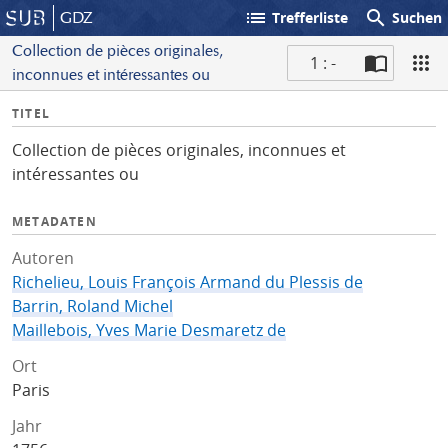
list
search
GDZ
Trefferliste
Suchen
Collection de pièces originales,
1 : -
inconnues et intéressantes ou
S
I
TITEL
c
n
a
Collection de pièces originales, inconnues et
f
n
intéressantes ou
o
METADATEN
Autoren
Richelieu, Louis François Armand du Plessis de
Barrin, Roland Michel
Maillebois, Yves Marie Desmaretz de
Ort
Paris
Jahr