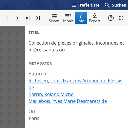
list
search
Trefferliste
Suchen
Seiten
Inhalt
Info
Export
I
TITEL
n
Collection de pièces originales, inconnues et
f
intéressantes ou
o
METADATEN
Autoren
Richelieu, Louis François Armand du Plessis
de
Barrin, Roland Michel
Maillebois, Yves Marie Desmaretz de
Ort
Paris