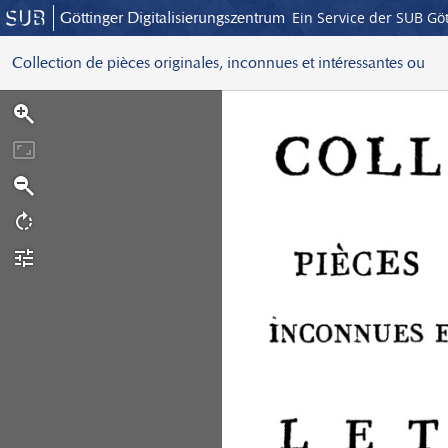
Göttinger Digitalisierungszentrum
Ein Service der SUB Gö
Collection de pièces originales, inconnues et intéressantes ou
S
c
a
n