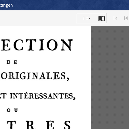
ttingen
1 : -