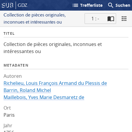
list
search
GDZ
Trefferliste
Suchen
Collection de pièces originales,
1 : -
inconnues et intéressantes ou
S
I
TITEL
c
n
a
Collection de pièces originales, inconnues et
f
n
intéressantes ou
o
METADATEN
Autoren
Richelieu, Louis François Armand du Plessis de
Barrin, Roland Michel
Maillebois, Yves Marie Desmaretz de
Ort
Paris
Jahr