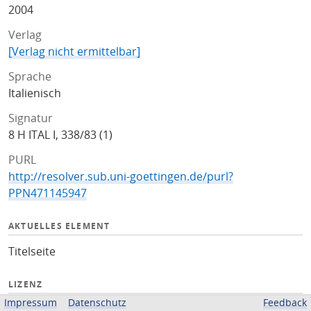
2004
Verlag
[Verlag nicht ermittelbar]
Sprache
Italienisch
Signatur
8 H ITAL I, 338/83 (1)
PURL
http://resolver.sub.uni-goettingen.de/purl?
PPN471145947
AKTUELLES ELEMENT
Titelseite
LIZENZ
Impressum
Datenschutz
Feedback
Public Domain Mark 1.0 (PDM)