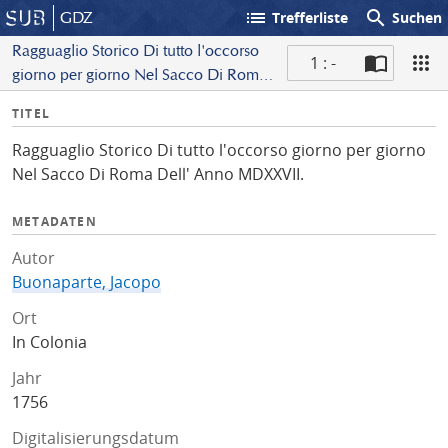
list
search
GDZ
Trefferliste
Suchen
Ragguaglio Storico Di tutto l'occorso
1 : -
giorno per giorno Nel Sacco Di Roma
S
Dell' Anno MDXXVII.
I
TITEL
c
n
a
Ragguaglio Storico Di tutto l'occorso giorno per giorno
f
n
Nel Sacco Di Roma Dell' Anno MDXXVII.
o
METADATEN
Autor
Buonaparte, Jacopo
Ort
In Colonia
Jahr
1756
Digitalisierungsdatum