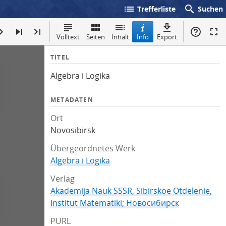
list
search
Trefferliste
Suchen
Volltext
Seiten
Inhalt
Info
Export
I
TITEL
n
Algebra i Logika
f
o
METADATEN
Ort
Novosibirsk
Übergeordnetes Werk
Algebra i Logika
Verlag
Akademija Nauk SSSR, Sibirskoe Otdelenie,
Institut Matematiki; Новосибирск
PURL