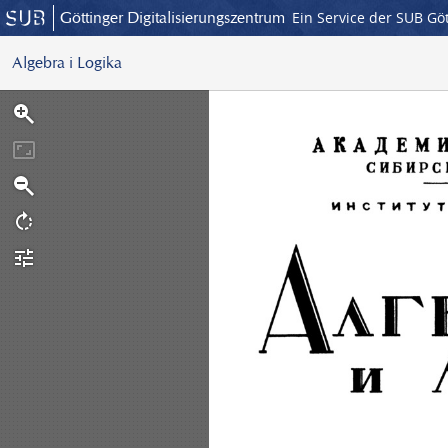
Göttinger Digitalisierungszentrum
Ein Service der SUB Gö
Algebra i Logika
S
c
a
n