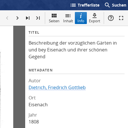
list
search
Trefferliste
Suchen
Seiten
Inhalt
Info
Export
I
TITEL
n
Beschreibung der vorzüglichen Gärten in
f
und bey Eisenach und ihrer schönen
o
Gegend
METADATEN
Autor
Dietrich, Friedrich Gottlieb
Ort
Eisenach
Jahr
1808