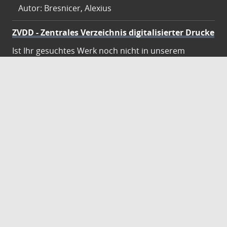
Autor: Bresnicer, Alexius
ZVDD - Zentrales Verzeichnis digitalisierter Drucke
Ist Ihr gesuchtes Werk noch nicht in unserem
digitalen Bestand? Dann probieren Sie es doch in
unserem ZVDD Portal, das mehr als 1.600.000
bundesweit digitalisierte Werke nachweist.
DigiWunschbuch
Die Niedersächsische Staats- und
Universitätsbibliothek Göttingen (SUB) bietet mit
dem Service „DigiWunschbuch” die Möglichkeit,
Patenschaften für die Digitalisierung von Büchern zu
übernehmen. Übernehmen Sie die Patenschaft für
die Digitalisierung Ihres Wunschbuches.