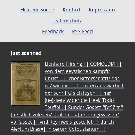
Hilfe zur Suche
Kontakt
Impressum
Datenschutz
Feedback
RSS-Feed
Just scanned
Lienhard Hirsing.|| COMOEDIA ||
von dem geystlichen kampff/
Christ=||licher Ritterschafft/ das
ist/ wie die || Christen aus warheit
der schrifft/ sich legen || m#
[ue]ssen/ wider die Heel/ Todt/
Teuffel || Sünde/ Gesetz #[et]c̃ tr#
[oe]stlich zulesen/|| allen bl#[oe]den gewissen/
vorfasset || vnd Reymweis gestellet || durch
Alexium Bres=||nicerum Cotbusianum.||