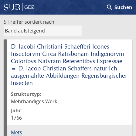
search
Suchen
GDZ
5 Treffer
sortiert nach
D. Iacobi Christiani Schaefferi Icones
Insectorvm Circa Ratisbonam Indigenorvm
Coloribvs Natvram Referentibvs Expressae
= D. Iacob Christian Schäffers natürlich
ausgemahlte Abbildungen Regensburgischer
Insecten
Strukturtyp:
Mehrbändiges Werk
Jahr:
1766
Mets