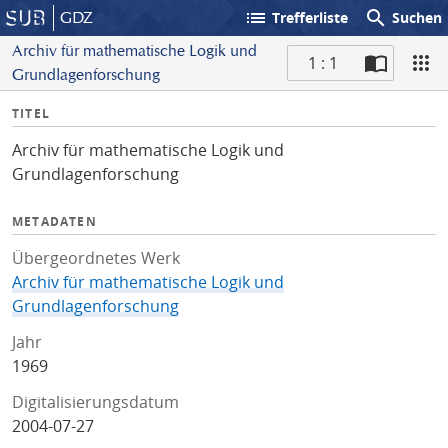
list
search
GDZ
Trefferliste
Suchen
Archiv für mathematische Logik und
1 : 1
Grundlagenforschung
S
I
TITEL
c
n
a
Archiv für mathematische Logik und
f
n
Grundlagenforschung
o
METADATEN
Übergeordnetes Werk
Archiv für mathematische Logik und
Grundlagenforschung
Jahr
1969
Digitalisierungsdatum
2004-07-27