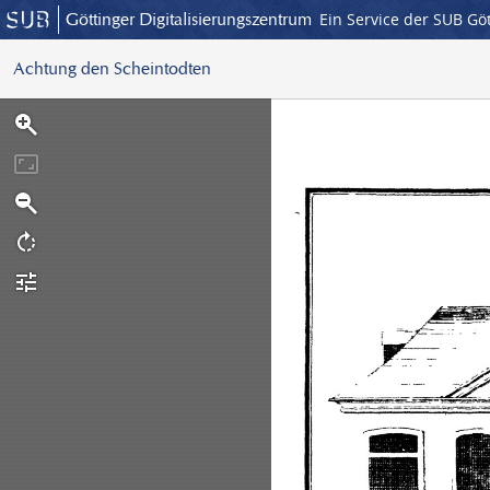
Göttinger Digitalisierungszentrum
Ein Service der SUB Gö
Achtung den Scheintodten
S
c
a
n