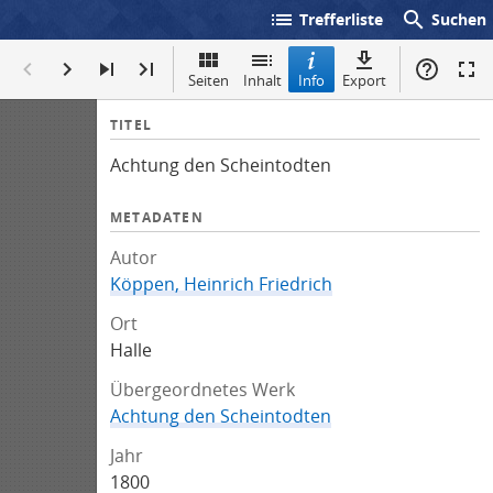
list
search
Trefferliste
Suchen
Seiten
Inhalt
Info
Export
I
TITEL
n
Achtung den Scheintodten
f
o
METADATEN
Autor
Köppen, Heinrich Friedrich
Ort
Halle
Übergeordnetes Werk
Achtung den Scheintodten
Jahr
1800