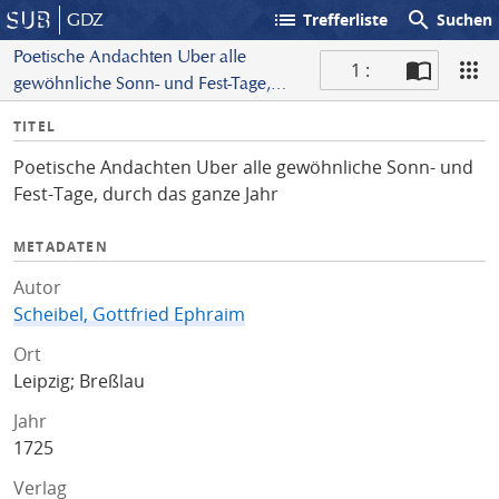
list
search
GDZ
Trefferliste
Suchen
Poetische Andachten Uber alle
1 :
gewöhnliche Sonn- und Fest-Tage,
S
durch das ganze Jahr
I
TITEL
c
n
a
Poetische Andachten Uber alle gewöhnliche Sonn- und
f
n
Fest-Tage, durch das ganze Jahr
o
METADATEN
Autor
Scheibel, Gottfried Ephraim
Ort
Leipzig; Breßlau
Jahr
1725
Verlag