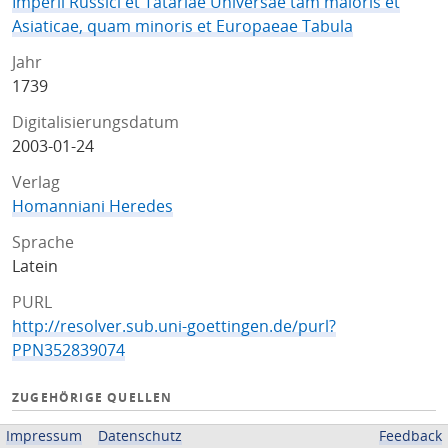
Imperii Russici et Tatariae Universae tam maioris et
Asiaticae, quam minoris et Europaeae Tabula
Jahr
1739
Digitalisierungsdatum
2003-01-24
Verlag
Homanniani Heredes
Sprache
Latein
PURL
http://resolver.sub.uni-goettingen.de/purl?
PPN352839074
ZUGEHÖRIGE QUELLEN
OPAC
Impressum
Datenschutz
Feedback