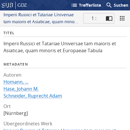
list
search
GDZ
Trefferliste
Suchen
Imperii Russici et Tatariae Universae
1 :
tam maioris et Asiaticae, quam minoris
S
et Europaeae Tabula
I
TITEL
c
n
a
Imperii Russici et Tatariae Universae tam maioris et
f
n
Asiaticae, quam minoris et Europaeae Tabula
o
METADATEN
Autoren
Homann, ...
Hase, Johann M.
Schneider, Ruprecht Adam
Ort
[Nürnberg]
Übergeordnetes Werk