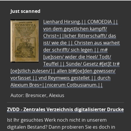
Just scanned
Lienhard Hirsing.|| COMOEDIA ||
von dem geystlichen kampff/
Christ=||licher Ritterschafft/ das
ist/ wie die || Christen aus warheit
der schrifft/ sich legen || m#
[ue]ssen/ wider die Heel/ Todt/
Teuffel || Sünde/ Gesetz #[et]c̃ tr#
[oe]stlich zulesen/|| allen bl#[oe]den gewissen/
vorfasset || vnd Reymweis gestellet || durch
Alexium Bres=||nicerum Cotbusianum.||
Autor: Bresnicer, Alexius
ZVDD - Zentrales Verzeichnis digitalisierter Drucke
Ist Ihr gesuchtes Werk noch nicht in unserem
digitalen Bestand? Dann probieren Sie es doch in