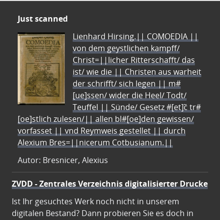
Just scanned
Lienhard Hirsing.|| COMOEDIA ||
von dem geystlichen kampff/
Christ=||licher Ritterschafft/ das
ist/ wie die || Christen aus warheit
der schrifft/ sich legen || m#
[ue]ssen/ wider die Heel/ Todt/
Teuffel || Sünde/ Gesetz #[et]c̃ tr#
[oe]stlich zulesen/|| allen bl#[oe]den gewissen/
vorfasset || vnd Reymweis gestellet || durch
Alexium Bres=||nicerum Cotbusianum.||
Autor: Bresnicer, Alexius
ZVDD - Zentrales Verzeichnis digitalisierter Drucke
Ist Ihr gesuchtes Werk noch nicht in unserem
digitalen Bestand? Dann probieren Sie es doch in