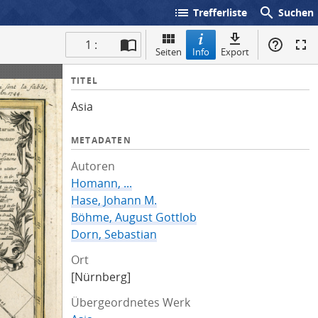
list
search
Trefferliste
Suchen
1 :
Seiten
Info
Export
I
TITEL
n
Asia
f
o
METADATEN
Autoren
Homann, ...
Hase, Johann M.
Böhme, August Gottlob
Dorn, Sebastian
Ort
[Nürnberg]
Übergeordnetes Werk