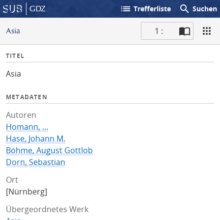
list
search
GDZ
Trefferliste
Suchen
1 :
Asia
S
I
TITEL
c
n
a
Asia
f
n
o
METADATEN
Autoren
Homann, ...
Hase, Johann M.
Böhme, August Gottlob
Dorn, Sebastian
Ort
[Nürnberg]
Übergeordnetes Werk