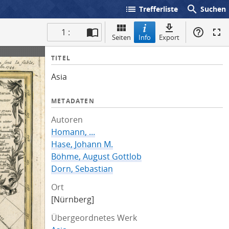
list
search
Trefferliste
Suchen
1 :
Seiten
Info
Export
I
TITEL
n
Asia
f
o
METADATEN
Autoren
Homann, ...
Hase, Johann M.
Böhme, August Gottlob
Dorn, Sebastian
Ort
[Nürnberg]
Übergeordnetes Werk