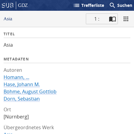
list
search
GDZ
Trefferliste
Suchen
1 :
Asia
S
I
TITEL
c
n
a
Asia
f
n
o
METADATEN
Autoren
Homann, ...
Hase, Johann M.
Böhme, August Gottlob
Dorn, Sebastian
Ort
[Nürnberg]
Übergeordnetes Werk