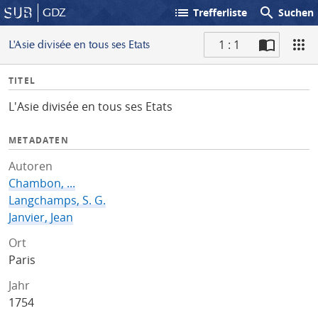
list
search
GDZ
Trefferliste
Suchen
1 : 1
L'Asie divisée en tous ses Etats
S
I
TITEL
c
n
a
L'Asie divisée en tous ses Etats
f
n
o
METADATEN
Autoren
Chambon, ...
Langchamps, S. G.
Janvier, Jean
Ort
Paris
Jahr
1754