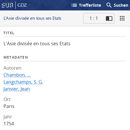
list
search
GDZ
Trefferliste
Suchen
1 : 1
L'Asie divisée en tous ses Etats
S
I
TITEL
c
n
a
L'Asie divisée en tous ses Etats
f
n
o
METADATEN
Autoren
Chambon, ...
Langchamps, S. G.
Janvier, Jean
Ort
Paris
Jahr
1754