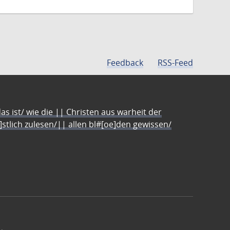
Feedback
RSS-Feed
s ist/ wie die || Christen aus warheit der
e]stlich zulesen/|| allen bl#[oe]den gewissen/