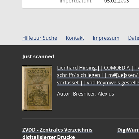
Importdatum:
05.02.2003
Hilfe zur Suche
Kontakt
Impressum
Date
Just scanned
Lienhard Hirsing.|| COMOEDIA || vo
schrifft/ sich legen || m#[ue]ssen/
vorfasset || vnd Reymweis gestel
Autor: Bresnicer, Alexius
ZVDD - Zentrales Verzeichnis
DigiWun
digitalisierter Drucke