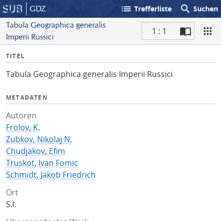
list
search
GDZ
Trefferliste
Suchen
Tabula Geographica generalis
1 : 1
Imperii Russici
S
I
TITEL
c
n
a
Tabula Geographica generalis Imperii Russici
f
n
o
METADATEN
Autoren
Frolov, K.
Zubkov, Nikolaj N.
Chudjakov, Efim
Truskot, Ivan Fomic
Schmidt, Jakob Friedrich
Ort
S.l.