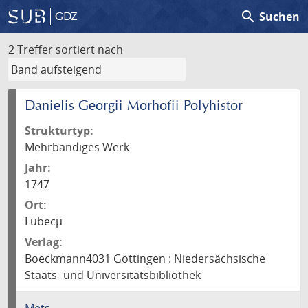
search
Suchen
GDZ
2 Treffer
sortiert nach
Danielis Georgii Morhofii Polyhistor
Strukturtyp:
Mehrbändiges Werk
Jahr:
1747
Ort:
Lubecµ
Verlag:
Boeckmann4031 Göttingen : Niedersächsische
Staats- und Universitätsbibliothek