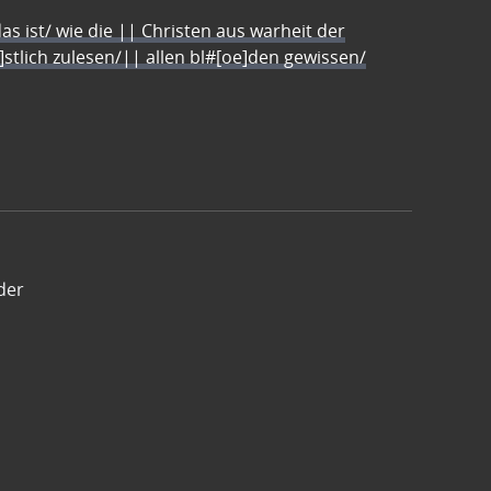
s ist/ wie die || Christen aus warheit der
e]stlich zulesen/|| allen bl#[oe]den gewissen/
der