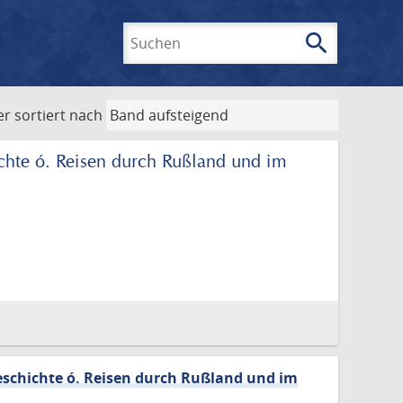
search
Suchen
er
sortiert nach
chte ó. Reisen durch Rußland und im
eschichte ó. Reisen durch Rußland und im