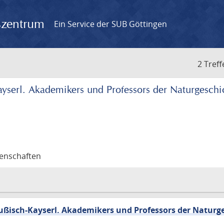
gszentrum
Ein Service der SUB Göttingen
2 Treff
yserl. Akademikers und Professors der Naturgeschi
senschaften
ßisch-Kayserl. Akademikers und Professors der Naturg