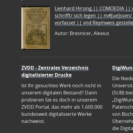
Lienhard Hirsing.|| COMOEDIA || vo
schrifft/ sich legen || m#[ue]ssen/
vorfasset || vnd Reymweis gestel
Autor: Bresnicer, Alexius
ZVDD - Zentrales Verzeichnis
DigiWun
digitalisierter Drucke
Die Nied
Ist Ihr gesuchtes Werk noch nicht in
Universit
unserem digitalen Bestand? Dann
(SUB) bie
probieren Sie es doch in unserem
„DigiWun
ZVDD Portal, das mehr als 1.600.000
Patenscha
bundesweit digitalisierte Werke
von Büch
nachweist.
Übernehm
die Digit