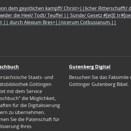
n dem geystlichen kampff/ Christ=||licher Ritterschafft/ da
 wider die Heel/ Todt/ Teuffel || Sünde/ Gesetz #[et]c̃ tr#[o
let || durch Alexium Bres=||nicerum Cotbusianum.||
schbuch
Gutenberg Digital
ersächsische Staats- und
Besuchen Sie das Faksimile 
ätsbibliothek Göttingen
Göttinger Gutenberg Bibel.
tet mit dem Service
schbuch” die Möglichkeit,
ften für die Digitalisierung
ern zu übernehmen.
en Sie die Patenschaft für
alisierung Ihres