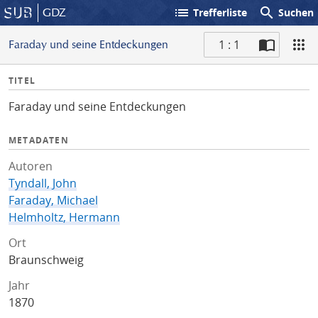
list
search
GDZ
Trefferliste
Suchen
1 : 1
Faraday und seine Entdeckungen
S
I
TITEL
c
n
a
Faraday und seine Entdeckungen
f
n
o
METADATEN
Autoren
Tyndall, John
Faraday, Michael
Helmholtz, Hermann
Ort
Braunschweig
Jahr
1870