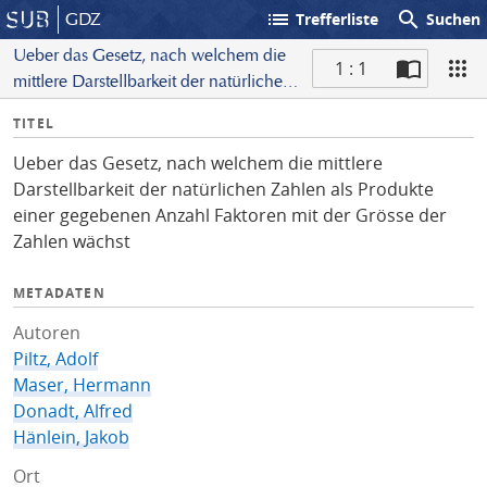
list
search
GDZ
Trefferliste
Suchen
Ueber das Gesetz, nach welchem die
1 : 1
mittlere Darstellbarkeit der natürlichen
S
Zahlen als Produkte einer gegebenen
I
TITEL
c
Anzahl Faktoren mit der Grösse der
n
a
Zahlen wächst
Ueber das Gesetz, nach welchem die mittlere
f
n
Darstellbarkeit der natürlichen Zahlen als Produkte
o
einer gegebenen Anzahl Faktoren mit der Grösse der
Zahlen wächst
METADATEN
Autoren
Piltz, Adolf
Maser, Hermann
Donadt, Alfred
Hänlein, Jakob
Ort