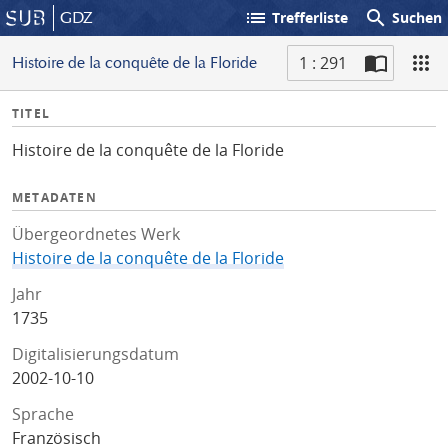
list
search
GDZ
Trefferliste
Suchen
1 : 291
Histoire de la conquête de la Floride
S
I
TITEL
c
n
a
Histoire de la conquête de la Floride
f
n
o
METADATEN
Übergeordnetes Werk
Histoire de la conquête de la Floride
Jahr
1735
Digitalisierungsdatum
2002-10-10
Sprache
Französisch